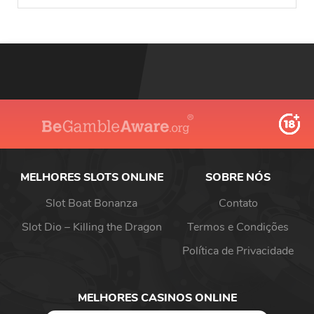
MELHORES SLOTS ONLINE
SOBRE NÓS
Slot Boat Bonanza
Contato
Slot Dio – Killing the Dragon
Termos e Condições
Política de Privacidade
MELHORES CASINOS ONLINE