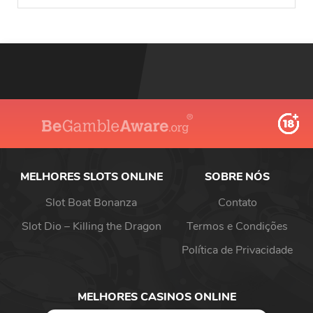
MELHORES SLOTS ONLINE
SOBRE NÓS
Slot Boat Bonanza
Contato
Slot Dio – Killing the Dragon
Termos e Condições
Política de Privacidade
MELHORES CASINOS ONLINE