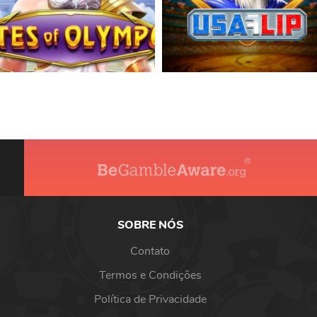
SOBRE NÓS
Contato
Termos e Condições
Política de Privacidade