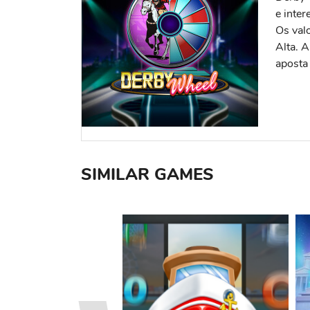
e inte
Os val
Alta. 
aposta
SIMILAR GAMES