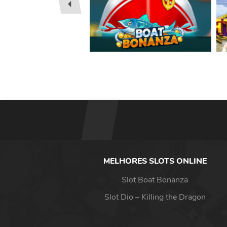
‹
MELHORES SLOTS ONLINE
Slot Boat Bonanza
Slot Dio – Killing the Dragon