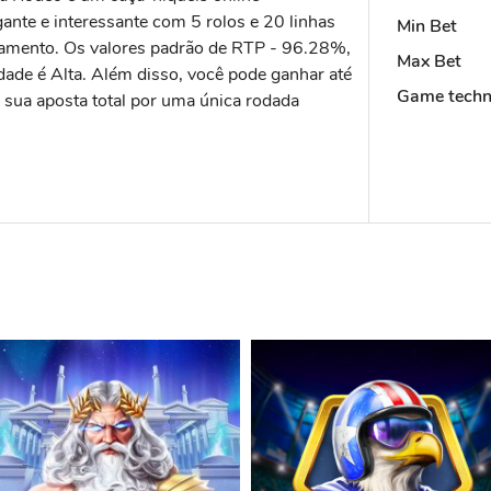
ante e interessante com 5 rolos e 20 linhas
Min Bet
amento. Os valores padrão de RTP - 96.28%,
Max Bet
idade é Alta. Além disso, você pode ganhar até
Game techn
sua aposta total por uma única rodada