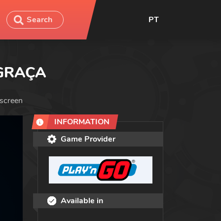
PT
 GRAÇA
lscreen
INFORMATION
Game Provider
Available in