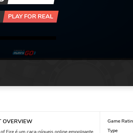
PLAY FOR REAL
T OVERVIEW
Game Rati
Type
 of Fire é um caça-níqueis online empolgante