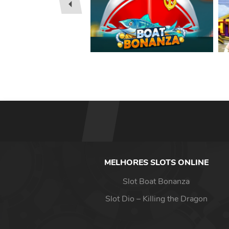
‹
MELHORES SLOTS ONLINE
Slot Boat Bonanza
Slot Dio – Killing the Dragon