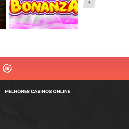
›
MELHORES CASINOS ONLINE